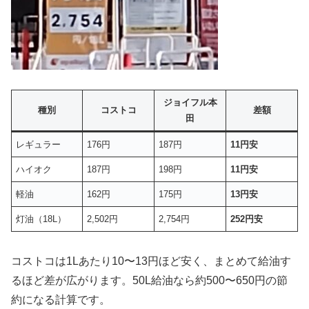
ジョイフル本
種別
コストコ
差額
田
レギュラー
176円
187円
11円安
ハイオク
187円
198円
11円安
軽油
162円
175円
13円安
灯油（18L）
2,502円
2,754円
252円安
コストコは1Lあたり10〜13円ほど安く、まとめて給油す
るほど差が広がります。50L給油なら約500〜650円の節
約になる計算です。