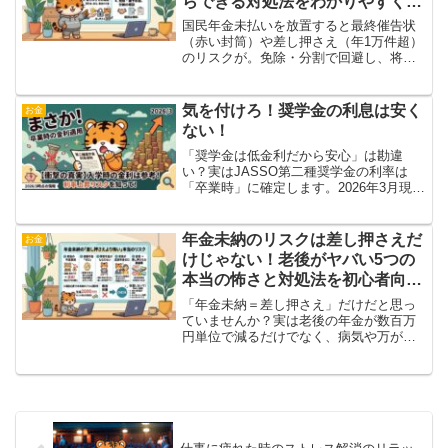
らできる対処法をわかりやすく解
説
国民年金未払いを放置すると最終催告状
（赤い封筒）や差し押さえ（年1万件超）
のリスクが。免除・分割で回避し、将来
の老齢基礎年金を最大化する方法を解
説。受給時期（繰り上げ・通常・繰り下
げ）の比較、在職老齢年金（2026年4月改
気を付けろ！奨学金の利息は安く
お金
正で65万円まで全額支給）、税金、健康
ない！
保険、再雇用の組み合わせまで、親しみ
やすく最適解をお伝えします。早めの相
「奨学金は低金利だから安心」は勘違
談で安心老後を！
い？実はJASSO第二種奨学金の利率は
「卒業時」に確定します。2026年3月現
在、固定利率が2.5%前後まで急上昇する
中、4年後の返済リスクをどう考えるべき
か。FP2級のパパ友との会話や、大学生
年金未納のリスクは差し押さえだ
お金
の息子を持つ親としての実体験を交え、
けじゃない！老後がヤバい5つの
後悔しないための判断基準を解説しま
本当の怖さと対処法を初心者向け
す。」
に解説
「年金未納＝差し押さえ」だけだと思っ
ていませんか？実は老後の年金が数百万
円単位で減るだけでなく、病気や万が一
の際の障害・遺族年金がゼロになるリス
クも。35歳で5年未納のリアルな損失例
や、今すぐできる「免除・追納」などの
対処法を52歳の会社員がやさしく解説し
ます。