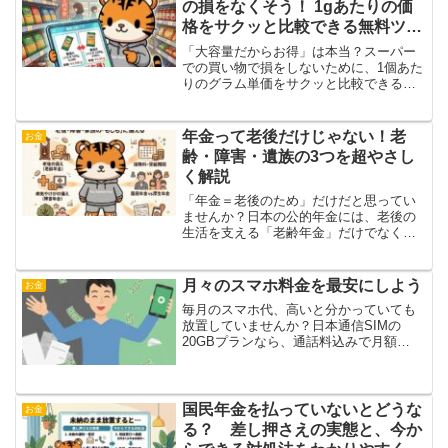
の損をなくそう！ 1gあたりの価
格をサクッと比較できる無料ツー
ル【主婦必見】
「大容量だからお得」は本当？スーパー
での買い物で損をしないために、1個あた
りのグラム単価をサクッと比較できる無
料ツールをご紹介します。可愛い虎のキ
ャラクターと一緒に、賢く節約しましょ
う！【主婦必見】
年金って老後だけじゃない！老
お金
齢・障害・遺族の3つを超やさし
く解説
「年金＝老後のため」だけだと思ってい
ませんか？日本の公的年金には、老後の
生活を支える「老齢年金」だけでなく、
病気やけがに備える「障害年金」、家族
を守る「遺族年金」の3つの役割がありま
す。それぞれのメリットや注意点を図解
月々のスマホ料金を最安にしよう
お金
入りでわかりやすく解説。将来の安心の
毎月のスマホ代、高いと分かっていても
ために、まずは基本の全体像を把握しま
放置していませんか？日本通信SIMの
しょう。
20GBプランなら、通話料込みで月額
1,390円。家族4人で月5,600円まで通信費
を削減した実体験を紹介します。「めん
どくさい」を乗り越えて固定費を最小化
し、明るい明日のための家計を作りまし
国民年金を払っていないとどうな
お金
ょう。
る？ 差し押さえの実態と、今か