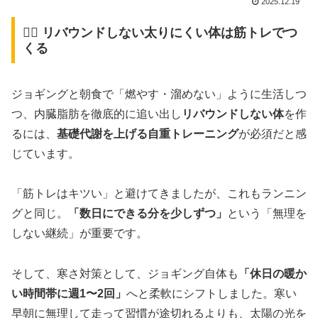
2025.12.19
🙋‍♂️ リバウンドしない太りにくい体は筋トレでつ
くる
ジョギングと朝食で「燃やす・溜めない」ように生活しつ
つ、内臓脂肪を徹底的に追い出し
リバウンドしない体
を作
るには、
基礎代謝を上げる自重トレーニング
が必須だと感
じています。
「筋トレはキツい」と避けてきましたが、これもランニン
グと同じ。
「数日にできる分を少しずつ」
という「無理を
しない継続」が重要です。
そして、寒さ対策として、ジョギング自体も
「休日の暖か
い時間帯に週1〜2回」
へと柔軟にシフトしました。寒い
早朝に無理して走って習慣が途切れるよりも、太陽の光を