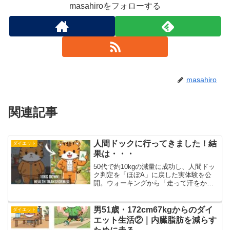
masahiroをフォローする
masahiro
関連記事
人間ドックに行ってきました！結
ダイエット
果は・・・
50代で約10kgの減量に成功し、人間ドッ
ク判定を「ほぼA」に戻した実体験を公
開。ウォーキングから「走って汗をか
く」有酸素運動への切り替え、朝食のオ
ートミール化、懸垂などの筋トレ習慣ま
で、血圧やコレステロール値を劇的に改
男51歳・172cm67kgからのダイ
ダイエット
善した具体的な取り組みを紹介します。
エット生活②｜内臓脂肪を減らす
50代からでも努力で「より良い明日」は