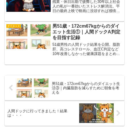
残業・休日出勤で疲弊した30年以上社会
人の私が一番効いたストレス解消法。平
日の最終上映で映画に没頭すれば感情が
動いてスッキリ！待ち時間は自分へのご
褒美外食でリラックス倍増。自宅動画と
は違う非日常効果を体験談で解説。仕事
男51歳・172cm67kgからのダイ
ダイエット
終わりの2時間が最高の癒しに変わりま
エット生活①｜人間ドックA判定
す！
を目指す記録
51歳男性の人間ドック結果を公開。脂肪
肝、高コレステロール、血圧C判定など
10年改善しなかった健康課題をまとめ、
2025年データと今後の改善計画を詳しく
解説します。
男51歳・172cm67kgからのダイエット生
活③｜内臓脂肪を減らすために朝食を考
える
人間ドックに行ってきました！結果
は・・・