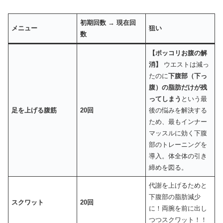
初期回数 → 現在回
メニュー
狙い
数
【ポッコリお腹の解
消】
ウエストは減っ
たのに
下腹部（下っ
腹）の脂肪だけが残
ってしまう
という最
足を上げる腹筋
20回
後の悩みを解決する
ため、最もインナー
マッスルに効く下腹
部のトレーニングを
導入。体全体の引き
締めを図る。
代謝を上げるためと
下腹部の脂肪減少
スクワット
20回
に！両腕を前に出し
つつスクワット！！