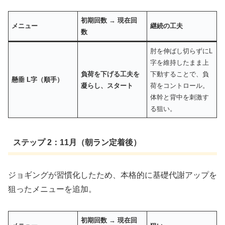
初期回数 → 現在回
メニュー
継続の工夫
数
肘を伸ばし切らずにL
字を維持したまま上
負荷を下げる工夫を
下動することで、負
懸垂 L字（順手）
凝らし、スタート
荷をコントロール。
体幹と背中を刺激す
る狙い。
ステップ 2：11月（朝ラン定着後）
ジョギングが習慣化したため、本格的に基礎代謝アップを
狙ったメニューを追加。
初期回数 → 現在回