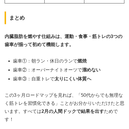
まとめ
内臓脂肪を燃やす仕組みは、運動・食事・筋トレの3つの
歯車が揃って初めて機能します。
歯車①：朝ラン・休日のランで
燃焼
歯車②：オーバーナイトオーツで
溜めない
歯車③：自重トレで
太りにくい体質へ
この3ヶ月ロードマップを見れば、「50代からでも無理な
く筋トレを習慣化できる」ことがお分かりいただけたと思
います。すべては
2月の人間ドックで結果を出す
ためで
す！