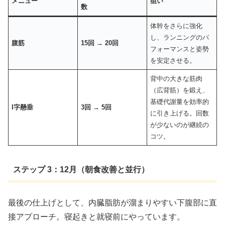
メニュー
狙い
数
体幹をさらに強化
し、ランニングのパ
腹筋
15回 → 20回
フォーマンスと姿勢
を安定させる。
背中の大きな筋肉
（広背筋）を鍛え、
基礎代謝量を効率的
I字懸垂
3回 → 5回
に引き上げる。回数
が少ないのが継続の
コツ。
ステップ 3：12月（朝食改善と並行）
最後の仕上げとして、内臓脂肪が溜まりやすい下腹部に直
接アプローチ。寝起きと就寝前にやっています。