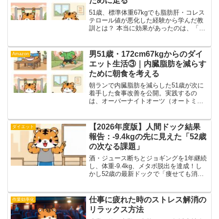
ために走る
迎えられます！
51歳、標準体重67kgでも脂肪肝・コレス
テロール値が悪化した経験から学んだ教
訓とは？ 本当に効果があったのは、「走
る・汗をかく」有酸素運動でした。朝30
分、挫折しない継続のコツや、具体的な
食事（初期の朝食）まで、内臓脂肪を燃
男51歳・172cm67kgからのダイ
Amazon
やし尽くす方法を実体験に基づいて解説
エット生活③｜内臓脂肪を減らす
します。
ために朝食を考える
朝ランで内臓脂肪を減らした51歳が次に
着手した食事改善を公開。実践するの
は、オーバーナイトオーツ（オートミー
ル、チアシード、豆乳）を取り入れた進
化系朝食です。ダイエット初期の食事か
ら卒業し、内臓脂肪を増やさず、血糖値
【2026年度版】人間ドック結果
ダイエット
コントロールにも役立つ食事の考え方を
報告：-9.4kgの先に見えた「52歳
実体験ベースで解説します。
の次なる課題」
酒・ジュース断ちとジョギングを1年継続
し、体重-9.4kg、メタボ脱出を達成！し
かし52歳の最新ドックで「痩せても消え
ない脂肪肝」と「意外な鉄不足」が判明
しました。食後のコーヒー習慣やタンパ
ク質不足など、実体験から見えた改善策
仕事に疲れた時のストレス解消の
作業効率化
と筋トレ目標を全公開します。
リラックス方法