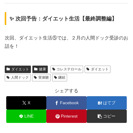
✨ 次回予告：ダイエット生活【最終調整編】
次回、ダイエット生活⑤では、２月の人間ドック受診のお
話を！
ダイエット
健康
コレステロール
ダイエット
人間ドック
実体験
継続
シェアする
X
Facebook
はてブ
LINE
Pinterest
コピー