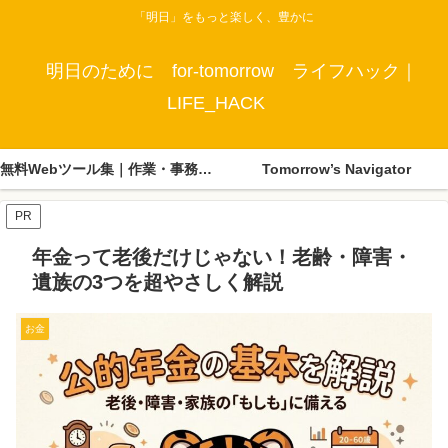
「明日」をもっと楽しく、豊かに
明日のために for-tomorrow ライフハック｜
LIFE_HACK
無料Webツール集｜作業・事務・生活に便利なツールまとめ
Tomorrow’s Navigator
PR
年金って老後だけじゃない！老齢・障害・
遺族の3つを超やさしく解説
お金