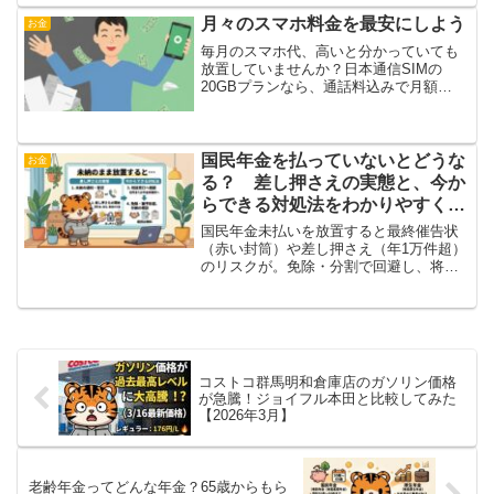
無料ツールです。
月々のスマホ料金を最安にしよう
お金
毎月のスマホ代、高いと分かっていても
放置していませんか？日本通信SIMの
20GBプランなら、通話料込みで月額
1,390円。家族4人で月5,600円まで通信費
を削減した実体験を紹介します。「めん
どくさい」を乗り越えて固定費を最小化
し、明るい明日のための家計を作りまし
国民年金を払っていないとどうな
お金
ょう。
る？ 差し押さえの実態と、今か
らできる対処法をわかりやすく解
説
国民年金未払いを放置すると最終催告状
（赤い封筒）や差し押さえ（年1万件超）
のリスクが。免除・分割で回避し、将来
の老齢基礎年金を最大化する方法を解
説。受給時期（繰り上げ・通常・繰り下
げ）の比較、在職老齢年金（2026年4月改
正で65万円まで全額支給）、税金、健康
保険、再雇用の組み合わせまで、親しみ
やすく最適解をお伝えします。早めの相
コストコ群馬明和倉庫店のガソリン価格
談で安心老後を！
が急騰！ジョイフル本田と比較してみた
【2026年3月】
老齢年金ってどんな年金？65歳からもら