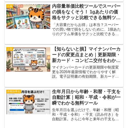
老後の安心を支える基本をやさしく解
説。iDeCoとの組み合わせや在職老齢年金
内容量単価比較ツールでスーパー
お金
の最新ルールも網羅。
の損をなくそう！ 1gあたりの価
格をサクッと比較できる無料ツー
ル【主婦必見】
「大容量だからお得」は本当？スーパー
での買い物で損をしないために、1個あた
りのグラム単価をサクッと比較できる無
料ツールをご紹介します。可愛い虎のキ
ャラクターと一緒に、賢く節約しましょ
う！【主婦必見】
【知らないと損】マイナンバーカ
お金
ードの変更点まとめ｜更新期限・
新カード・コンビニ交付をわかり
やすく解説【2026年最新版】
マイナンバーカードの更新期限や制度変
更を2026年最新情報でわかりやすく解
説。電子証明書の有効期限、新カード
（2028年予定）、コンビニ交付の注意点
まで初心者向けに整理。更新忘れのリス
クも解説します。
生年月日から年齢・和暦・干支を
作業効率化
自動計算｜昭和・平成・令和が一
瞬でわかる無料ツール
生年月日を選ぶだけで、年齢・和暦（昭
和・平成・令和）・干支（読み付き）を
自動計算。さらに今年と来年の干支もす
ぐに確認できる、シンプルで使いやすい