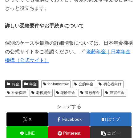
きっと役立ちます。
詳しい受給要件やお手続きについて
個別のケースや最新の詳細情報については、日本年金機構
の公式サイトをご確認ください。 🔗
老齢年金｜日本年金
機構（公式サイト）
お金
年金
for-tomorrow
公的年金
初心者向け
社会保障
老後資金
老齢年金
遺族年金
障害年金
シェアする
X
Facebook
はてブ
LINE
Pinterest
コピー