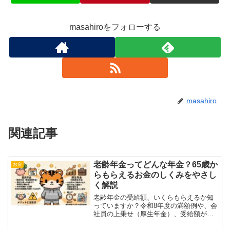
masahiroをフォローする
masahiro
関連記事
老齢年金ってどんな年金？65歳か
お金
らもらえるお金のしくみをやさし
く解説
老齢年金の受給額、いくらもらえるか知
っていますか？令和8年度の満額例や、会
社員の上乗せ（厚生年金）、受給額が最
大84%アップする「繰下げ受給」まで、